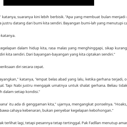
i," katanya, suaranya kini lebih berbisik. "Apa yang membuat bulan menjadi
ustru datang dari bumi kita sendiri. Bayangan bumi-lah yang menutupi c
-katanya.
li, kegelapan dalam hidup kita, rasa malas yang menghinggapi, sikap kura
 diri kita sendiri. Dari bayangan-bayangan yang kita ciptakan sendiri."
iksaan diri secara cepat.
ngkan," katanya, "empat belas abad yang lalu, ketika gerhana terjadi, or
. Tapi Nabi justru mengajak umatnya untuk shalat gerhana. Beliau tidak
h dalam setiap kondisi."
a' itu ada di genggaman kita," ujarnya, mengangkat ponselnya. "Hoaks, 
embawa cahaya kebenaran, bukan penyebar kegelapan kebohongan."
ak terlihat lagi, tetapi pesannya tetap tertinggal. Pak Fadllan menutup 