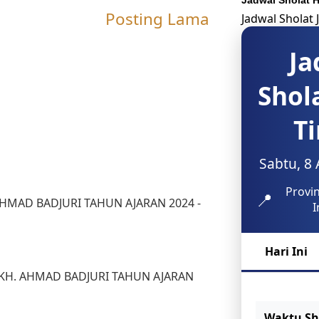
Jadwal Sholat Ha
Posting Lama
Jadwal Sholat
Ja
Shol
T
Sabtu, 8
Provin
📍
MAD BADJURI TAHUN AJARAN 2024 -
I
Hari Ini
KH. AHMAD BADJURI TAHUN AJARAN
Waktu Sh