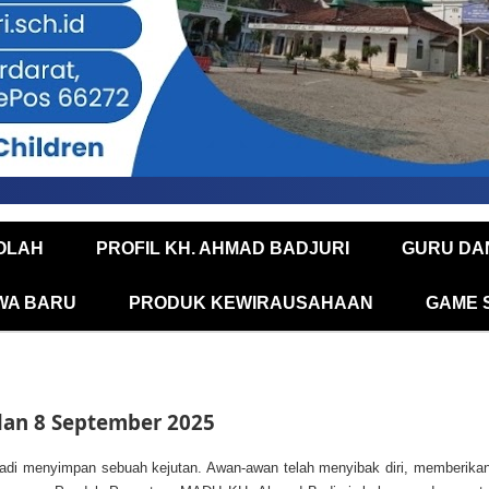
OLAH
PROFIL KH. AHMAD BADJURI
GURU DA
WA BARU
PRODUK KEWIRAUSAHAAN
GAME 
lan 8 September 2025
B tadi menyimpan sebuah kejutan. Awan-awan telah menyibak diri, memberika