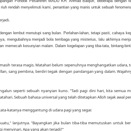
lapangan Pondok Pesantren MADU KH. Ahmad Badjuri, beberapa dengan te
a riuh rendah menyelimuti kami, penantian yang manis untuk sebuah fenomen
rjadi.
dengan lembut menutupi sang bulan. Perlahan-lahan, tetapi pasti, cahaya k
 mengubahnya menjadi bola tembaga yang misterius, lalu akhirnya menjadi
an memecah kesunyian malam. Dalam kegelapan yang tiba-tata, bintang-bint
a masih terasa magis. Matahari belum sepenuhnya menghangatkan udara, tet
llan, sang pembina, berdiri tegak dengan pandangan yang dalam. Wajahny
ngalun seperti sebuah nyanyian kuno. "Tadi pagi dini hari, kita semua 
atahari. Sebuah bahasa universal yang telah ditetapkan Alloh sejak awal pe
 kata-katanya menggantung di udara pagi yang segar.
atu," lanjutnya. "Bayangkan jika bulan tiba-tiba memutuskan untuk berhe
i menyinari. Apa yang akan terjadi?"