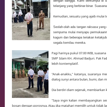
dengan bangga. Kami berkumpul di 
telanjang yang berbinar-binar. Suasan
Kemudian, sesuatu yang ajaib mulai te
Seolah-olah ada tangan raksasa yang 
sempurna mulai menyapu permukaannya,
kagum dan beberapa teriakan ketakjub
segala kemilau mereka.
Pagi harinya pukul 07.00 WIB, suasan
SMP Islam KH. Ahmad Badjuri. Pak Fad
lebih kontemplatif.
"Anak-anakku," katanya, suaranya me
dialog sunyi antara bulan, bumi, dan m
Dia berdiri diam sejenak, membiarkan
"Saya ingin kalian membayangkan sesu
bosan dengan porosnya. Atau jika matahari memilih untuk tidak lag