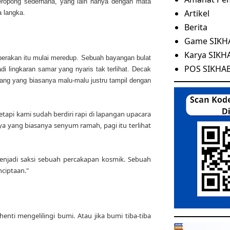
ropong sederhana, yang lain hanya dengan mata
Artikel
a langka.
Berita
Game SIKH
Karya SIKH
eperakan itu mulai meredup. Sebuah bayangan bulat
POS SIKHA
 lingkaran samar yang nyaris tak terlihat. Decak
ang yang biasanya malu-malu justru tampil dengan
api kami sudah berdiri rapi di lapangan upacara
a yang biasanya senyum ramah, pagi itu terlihat
menjadi saksi sebuah percakapan kosmik. Sebuah
nciptaan."
nti mengelilingi bumi. Atau jika bumi tiba-tiba