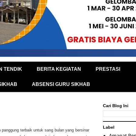
N TENDIK
BERITA KEGIATAN
PRESTASI
SIKHAB
ABSENSI GURU SIKHAB
Cari Blog Ini
Label
n panggung terbaik untuk sang bulan yang bersinar
Amanat Pe