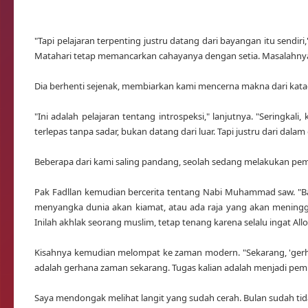
"Tapi pelajaran terpenting justru datang dari bayangan itu sendir
Matahari tetap memancarkan cahayanya dengan setia. Masalahnya j
Dia berhenti sejenak, membiarkan kami mencerna makna dari kata
"Ini adalah pelajaran tentang introspeksi," lanjutnya. "Seringka
terlepas tanpa sadar, bukan datang dari luar. Tapi justru dari dalam
Beberapa dari kami saling pandang, seolah sedang melakukan pemer
Pak Fadllan kemudian bercerita tentang Nabi Muhammad saw. "Baya
menyangka dunia akan kiamat, atau ada raja yang akan meninggal
Inilah akhlak seorang muslim, tetap tenang karena selalu ingat Allo
Kisahnya kemudian melompat ke zaman modern. "Sekarang, 'gerhan
adalah gerhana zaman sekarang. Tugas kalian adalah menjadi p
Saya mendongak melihat langit yang sudah cerah. Bulan sudah tid