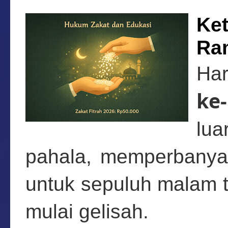
Ke
Ra
Har
ke
lua
pahala, memperbanyak
untuk sepuluh malam te
mulai gelisah.